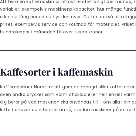
Att hyra en kaffemaskin är oftast relativt billigt per måna
variabler, exempelvis maskinens kapacitet, hur många funkti
eller hur lång period du hyr den över. Du kan också ofta lägga
priset, exempelvis service och kostnad för materialet. Priset
hundralappar i månaden till över tusen kronor.
Kaffesorter i kaffemaskin
Kaffemaskiner klarar av att göra en mängd olika kaffesorter
även andra drycker som varm choklad eller helt enkelt varmt 
dig beror på vad maskinen ska användas till – om alla i din pe
latte behöver du inte mer än så, medan maskiner på en resta