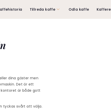
affehistoria
Tillreda kaffe
Odla kaffe
Kaffer
in
r eller dina gäster men
emaskin
. Det är ett
å kontoret är både gott
n tyckas svårt att välja.