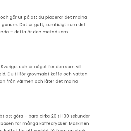
, och går ut på att du placerar det malna
na genom. Det är gott, samtidigt som det
nvända – detta är den metod som
i Sverige, och är något för den som vill
 eld. Du tillför grovmalet kaffe och vatten
annan från värmen och låter det malna
 att göra – bara cirka 20 till 30 sekunder
 basen för många kaffedrycker. Maskinen
kaffet för att snabbt få fram en stark