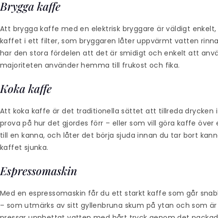
Brygga kaffe
Att brygga kaffe med en elektrisk bryggare är väldigt enkelt
kaffet i ett filter, som bryggaren låter uppvärmt vatten rin
har den stora fördelen att det är smidigt och enkelt att a
majoriteten använder hemma till frukost och fika.
Koka kaffe
Att koka kaffe är det traditionella sättet att tillreda drycken 
prova på hur det gjordes förr – eller som vill göra kaffe över
till en kanna, och låter det börja sjuda innan du tar bort k
kaffet sjunka.
Espressomaskin
Med en espressomaskin får du ett starkt kaffe som går snabbt
– som utmärks av sitt gyllenbruna skum på ytan och som är
pressar upphettat vatten med hårt tryck genom det packade 