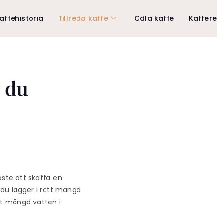
affehistoria
Tillreda kaffe
Odla kaffe
Kaffer
r du
aste att skaffa en
n du lägger i rätt mängd
ätt mängd vatten i